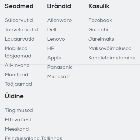
Seadmed
Brändid
Kasulik
Sülearvutid
Alienware
Facebook
Tahvelarvutid
Dell
Garantii
Lauaarvutid
Lenovo
Järelmaks
Mobiilsed
HP
Maksevõimalused
tööjaamad
Apple
Kohaletoimetamine
All-in-one
Panasonic
Monitorid
Microsoft
Tööjaamad
Üldine
Tingimused
Ettevõttest
Meeskond
Esindussalong Tallinnas