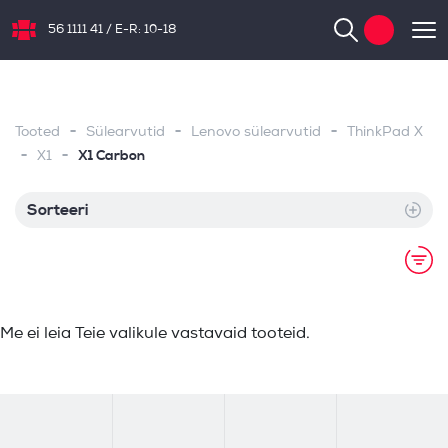
56 1111 41
/
E-R: 10-18
NB.ee
-
-
-
Tooted
Sülearvutid
Lenovo sülearvutid
ThinkPad X
-
-
X1 Carbon
X1
Sorteeri
Me ei leia Teie valikule vastavaid tooteid.