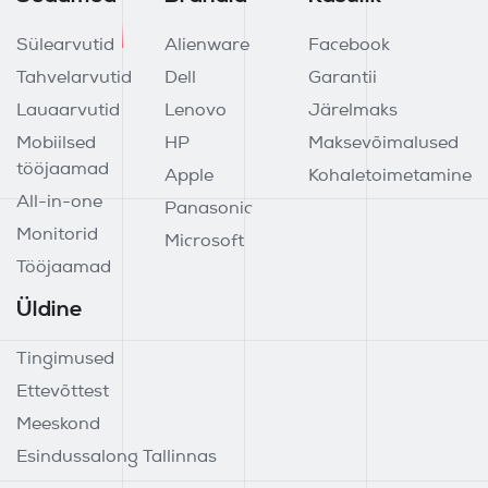
Sülearvutid
Alienware
Facebook
Tahvelarvutid
Dell
Garantii
Lauaarvutid
Lenovo
Järelmaks
Mobiilsed
HP
Maksevõimalused
tööjaamad
Apple
Kohaletoimetamine
All-in-one
Panasonic
Monitorid
Microsoft
Tööjaamad
Üldine
Tingimused
Ettevõttest
Meeskond
Esindussalong Tallinnas