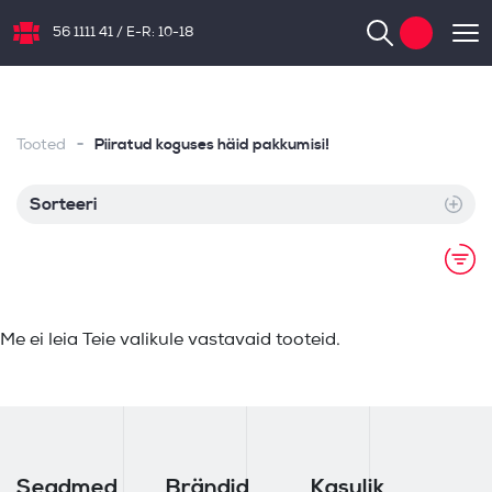
56 1111 41
/
E-R: 10-18
NB.ee
-
Piiratud koguses häid pakkumisi!
Tooted
Sorteeri
Me ei leia Teie valikule vastavaid tooteid.
Seadmed
Brändid
Kasulik