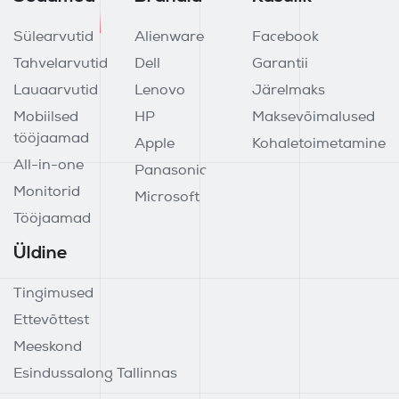
Sülearvutid
Alienware
Facebook
Tahvelarvutid
Dell
Garantii
Lauaarvutid
Lenovo
Järelmaks
Mobiilsed
HP
Maksevõimalused
tööjaamad
Apple
Kohaletoimetamine
All-in-one
Panasonic
Monitorid
Microsoft
Tööjaamad
Üldine
Tingimused
Ettevõttest
Meeskond
Esindussalong Tallinnas