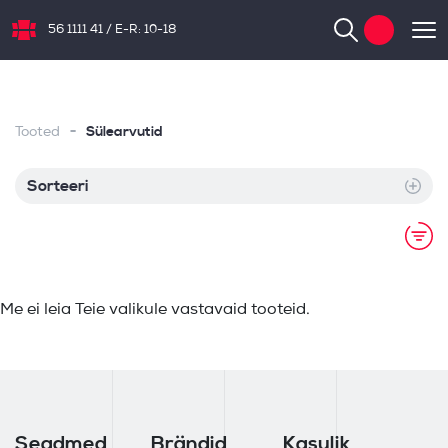
56 1111 41
/
E-R: 10-18
NB.ee
-
Sülearvutid
Tooted
Sorteeri
Me ei leia Teie valikule vastavaid tooteid.
Seadmed
Brändid
Kasulik