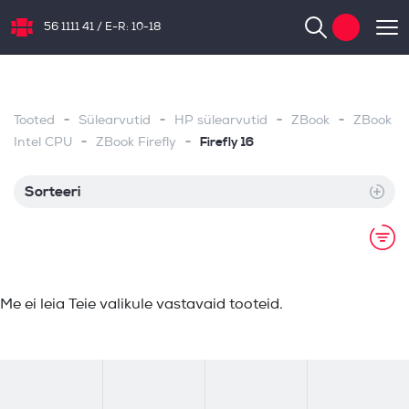
56 1111 41
/
E-R: 10-18
NB.ee
-
-
-
-
Tooted
Sülearvutid
HP sülearvutid
ZBook
ZBook
-
-
Firefly 16
Intel CPU
ZBook Firefly
Sorteeri
Me ei leia Teie valikule vastavaid tooteid.