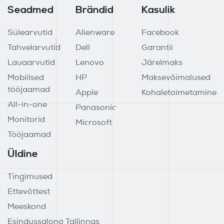
Seadmed
Brändid
Kasulik
Sülearvutid
Alienware
Facebook
Tahvelarvutid
Dell
Garantii
Lauaarvutid
Lenovo
Järelmaks
Mobiilsed
HP
Maksevõimalused
tööjaamad
Apple
Kohaletoimetamine
All-in-one
Panasonic
Monitorid
Microsoft
Tööjaamad
Üldine
Tingimused
Ettevõttest
Meeskond
Esindussalong Tallinnas