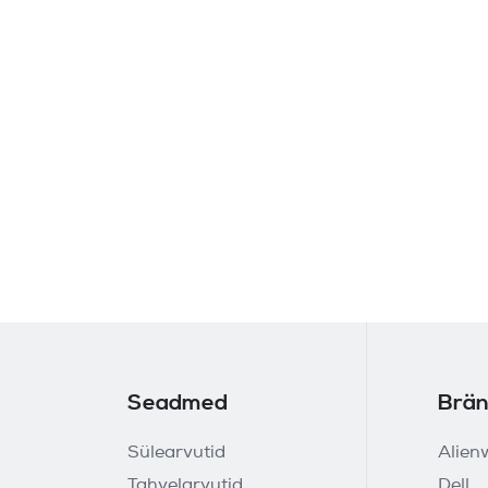
Seadmed
Brän
Sülearvutid
Alien
Tahvelarvutid
Dell