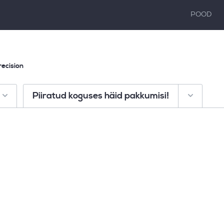
POOD
recision
Piiratud koguses häid pakkumisi!