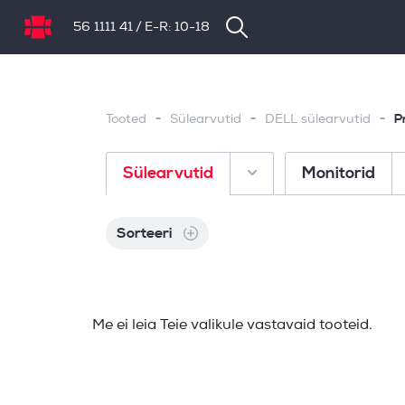
56 1111 41
/
E-R: 10-18
NB.ee
-
-
-
P
Tooted
Sülearvutid
DELL sülearvutid
Sülearvutid
Monitorid
Sorteeri
Me ei leia Teie valikule vastavaid tooteid.