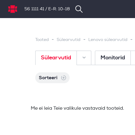
56 1111 41
/
E-R: 10-18
NB.ee
-
-
-
Tooted
Sülearvutid
Lenovo sülearvutid
Sülearvutid
Monitorid
Sorteeri
Me ei leia Teie valikule vastavaid tooteid.