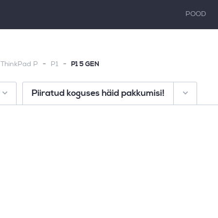
POOD
-
-
P1 5 GEN
ThinkPad P
P1
Piiratud koguses häid pakkumisi!