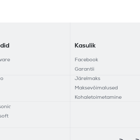
did
Kasulik
ware
Facebook
Garantii
vo
Järelmaks
Maksevõimalused
Kohaletoimetamine
onic
soft