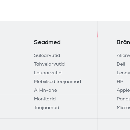
Seadmed
Brän
Sülearvutid
Alien
Tahvelarvutid
Dell
Lauaarvutid
Leno
Mobiilsed tööjaamad
HP
All-in-one
Apple
Monitorid
Panas
Tööjaamad
Micro