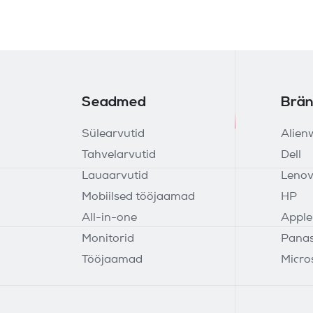
Seadmed
Brän
Sülearvutid
Alien
Tahvelarvutid
Dell
Lauaarvutid
Leno
Mobiilsed tööjaamad
HP
All-in-one
Apple
Monitorid
Panas
Tööjaamad
Micro