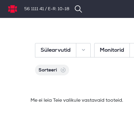
56 1111 41
/
E-R: 10-18
NB.ee
Sülearvutid
Monitorid
Sorteeri
Me ei leia Teie valikule vastavaid tooteid.