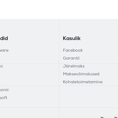
did
Kasulik
ware
Facebook
Garantii
vo
Järelmaks
Maksevõimalused
Kohaletoimetamine
onic
soft