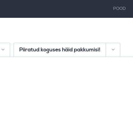
POOD
Piiratud koguses häid pakkumisi!