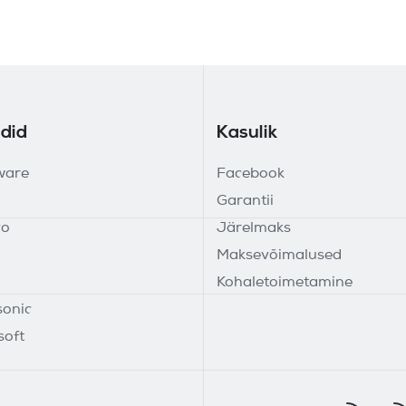
did
Kasulik
ware
Facebook
Garantii
vo
Järelmaks
Maksevõimalused
Kohaletoimetamine
onic
soft