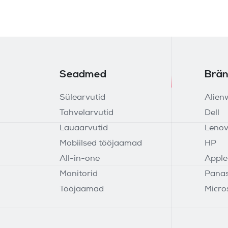
Seadmed
Brän
Sülearvutid
Alien
Tahvelarvutid
Dell
Lauaarvutid
Leno
Mobiilsed tööjaamad
HP
All-in-one
Apple
Monitorid
Panas
Tööjaamad
Micro