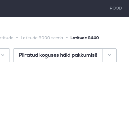
POOD
-
-
Latitude 9440
atitude
Latitude 9000 seeria
Piiratud koguses häid pakkumisi!