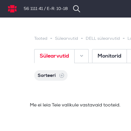
56 1111 41
/
E-R: 10-18
NB.ee
-
-
-
Tooted
Sülearvutid
DELL sülearvutid
L
Sülearvutid
Monitorid
Sorteeri
Me ei leia Teie valikule vastavaid tooteid.