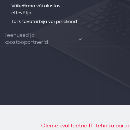
Väikefirma või alustav
ettevõtja
Tark tavatarbija või perekond
Teenused ja
koostööpartnerid
Oleme kvaliteetne IT-tehnika partn