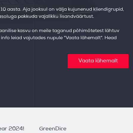
0 aasta. Aja jooksul on välja kujunenud kliendigrupid,
soluga pakkuda vajalikku lisandväärtust.
gaanilise kasvu on meile taganud põhimõtetest lähtuv
info leiad vajutades nupule "Vaata lähemalt". Head
Vaata lähemalt
ear 2024!
GreenDice