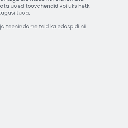
saata uued töövahendid või üks hetk
tagasi tuua.
a teenindame teid ka edaspidi nii