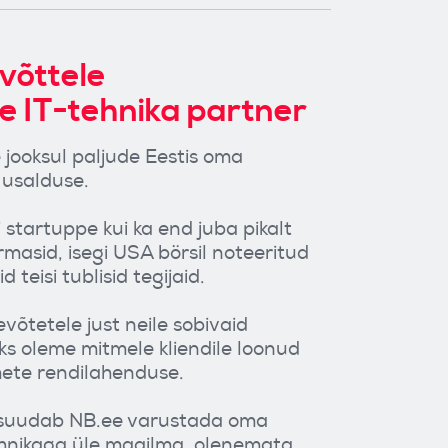
evõttele
e IT-tehnika partner
jooksul paljude Eestis oma
 usalduse.
ii startuppe kui ka end juba pikalt
rmasid, isegi USA börsil noteeritud
d teisi tublisid tegijaid.
õtetele just neile sobivaid
ks oleme mitmele kliendile loonud
mete rendilahenduse.
 suudab NB.ee varustada oma
ehnikaga üle maailma, olenemata