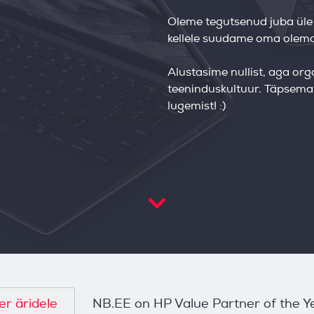
Oleme tegutsenud juba üle 1
kellele suudame oma olema
Alustasime nullist, aga or
teeninduskultuur. Täpsema 
lugemist! :)
er äridele
NB.EE on HP Value Partner of the Y