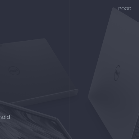
POOD
häid