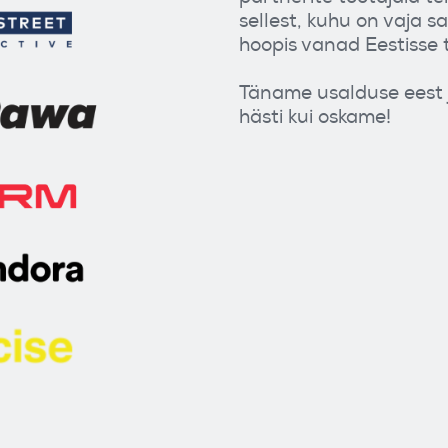
sellest, kuhu on vaja 
hoopis vanad Eestisse 
Täname usalduse eest j
hästi kui oskame!