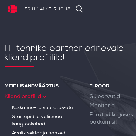
56 1111 41
/
E-R: 10-18
NB.ee
IT-tehnika partner erinevale
kliendiprofiilile!
MEIE LISANDVÄÄRTUS
E-POOD
Kliendiprofiilid
Sülearvutid
Monitorid
Keskmine- ja suurettevõte
Piiratud koguses 
Startupid ja välismaa
pakkumisi!
kaugtöökohad
Avalik sektor ja hanked