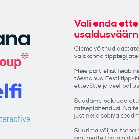
Vali enda ett
usaldusväärn
Oleme võitnud aastate 
valdkonna tipptegijate
Meie portfellist leiab n
tõestanud Eesti tipp-fi
ettevõtte ja veel paljusi
Suudame pakkuda ettev
rätseplahendusi. Näite
just neile sobiva sead
Suurima väljakutsena
partnerite töötajaid t