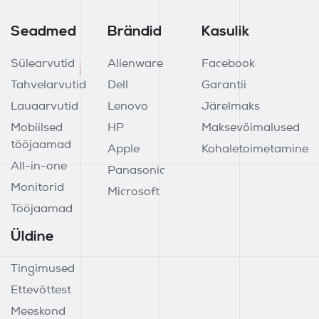
Seadmed
Brändid
Kasulik
Sülearvutid
Alienware
Facebook
Tahvelarvutid
Dell
Garantii
Lauaarvutid
Lenovo
Järelmaks
Mobiilsed
HP
Maksevõimalused
tööjaamad
Apple
Kohaletoimetamine
All-in-one
Panasonic
Monitorid
Microsoft
Tööjaamad
Üldine
Tingimused
Ettevõttest
Meeskond