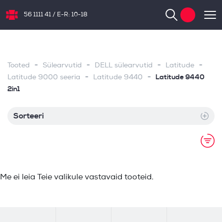
56 1111 41
/
E-R: 10-18
NB.ee
-
-
-
-
Tooted
Sülearvutid
DELL sülearvutid
Latitude
-
-
Latitude 9440
Latitude 9000 seeria
Latitude 9440
2in1
Sorteeri
Me ei leia Teie valikule vastavaid tooteid.