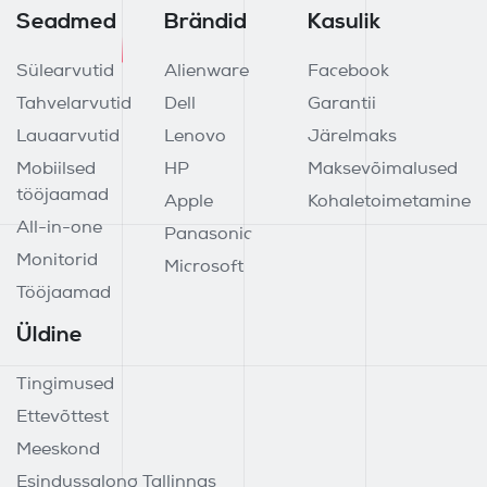
Seadmed
Brändid
Kasulik
Sülearvutid
Alienware
Facebook
Tahvelarvutid
Dell
Garantii
Lauaarvutid
Lenovo
Järelmaks
Mobiilsed
HP
Maksevõimalused
tööjaamad
Apple
Kohaletoimetamine
All-in-one
Panasonic
Monitorid
Microsoft
Tööjaamad
Üldine
Tingimused
Ettevõttest
Meeskond
Esindussalong Tallinnas