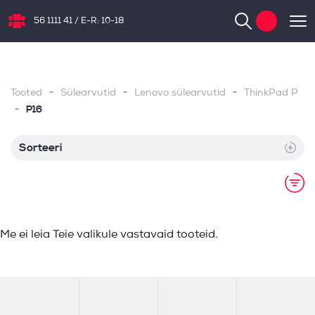
56 1111 41
/
E-R: 10-18
NB.ee
-
-
-
Tooted
Sülearvutid
Lenovo sülearvutid
ThinkPad P
-
P16
Sorteeri
Me ei leia Teie valikule vastavaid tooteid.