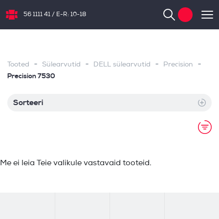
56 1111 41
/
E-R: 10-18
NB.ee
-
-
-
-
Tooted
Sülearvutid
DELL sülearvutid
Precision
Precision 7530
Sorteeri
Me ei leia Teie valikule vastavaid tooteid.