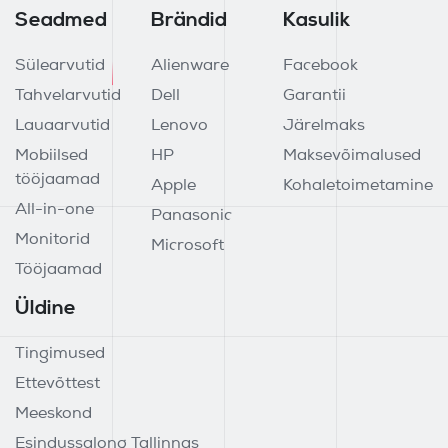
Seadmed
Brändid
Kasulik
Sülearvutid
Alienware
Facebook
Tahvelarvutid
Dell
Garantii
Lauaarvutid
Lenovo
Järelmaks
Mobiilsed
HP
Maksevõimalused
tööjaamad
Apple
Kohaletoimetamine
All-in-one
Panasonic
Monitorid
Microsoft
Tööjaamad
Üldine
Tingimused
Ettevõttest
Meeskond
Esindussalong Tallinnas