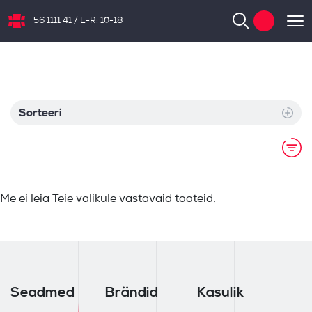
56 1111 41
/
E-R: 10-18
NB.ee
Sorteeri
Me ei leia Teie valikule vastavaid tooteid.
Seadmed
Brändid
Kasulik