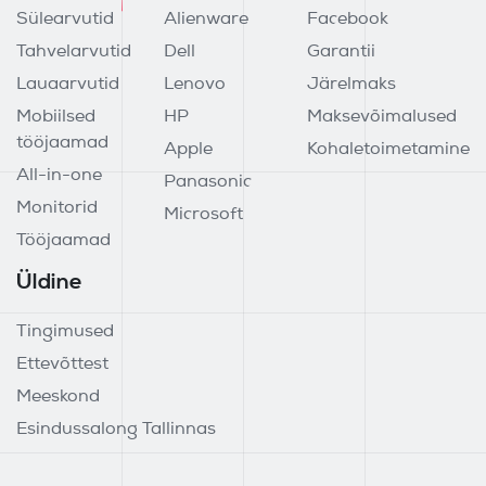
Sülearvutid
Alienware
Facebook
Tahvelarvutid
Dell
Garantii
Lauaarvutid
Lenovo
Järelmaks
Mobiilsed
HP
Maksevõimalused
tööjaamad
Apple
Kohaletoimetamine
All-in-one
Panasonic
Monitorid
Microsoft
Tööjaamad
Üldine
Tingimused
Ettevõttest
Meeskond
Esindussalong Tallinnas