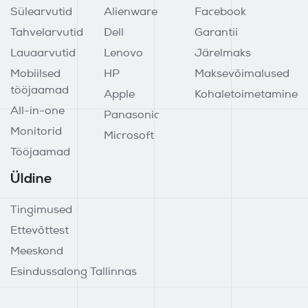
Sülearvutid
Alienware
Facebook
Tahvelarvutid
Dell
Garantii
Lauaarvutid
Lenovo
Järelmaks
Mobiilsed
HP
Maksevõimalused
tööjaamad
Apple
Kohaletoimetamine
All-in-one
Panasonic
Monitorid
Microsoft
Tööjaamad
Üldine
Tingimused
Ettevõttest
Meeskond
Esindussalong Tallinnas