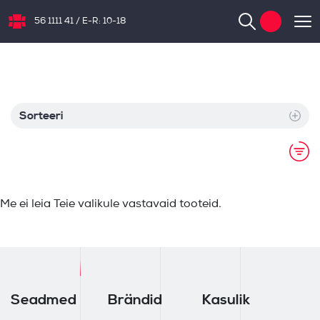
56 1111 41
/
E-R: 10-18
NB.ee
Sorteeri
Me ei leia Teie valikule vastavaid tooteid.
Seadmed
Brändid
Kasulik