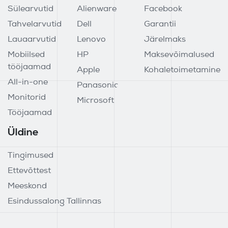
Sülearvutid
Alienware
Facebook
Tahvelarvutid
Dell
Garantii
Lauaarvutid
Lenovo
Järelmaks
Mobiilsed
HP
Maksevõimalused
tööjaamad
Apple
Kohaletoimetamine
All-in-one
Panasonic
Monitorid
Microsoft
Tööjaamad
Üldine
Tingimused
Ettevõttest
Meeskond
Esindussalong Tallinnas