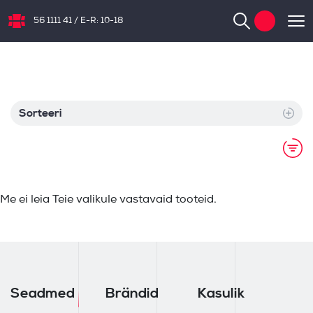
56 1111 41
/
E-R: 10-18
NB.ee
Sorteeri
Me ei leia Teie valikule vastavaid tooteid.
Seadmed
Brändid
Kasulik