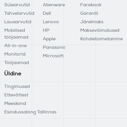
Sülearvutid
Alienware
Facebook
Tahvelarvutid
Dell
Garantii
Lauaarvutid
Lenovo
Järelmaks
Mobiilsed
HP
Maksevõimalused
tööjaamad
Apple
Kohaletoimetamine
All-in-one
Panasonic
Monitorid
Microsoft
Tööjaamad
Üldine
Tingimused
Ettevõttest
Meeskond
Esindussalong Tallinnas