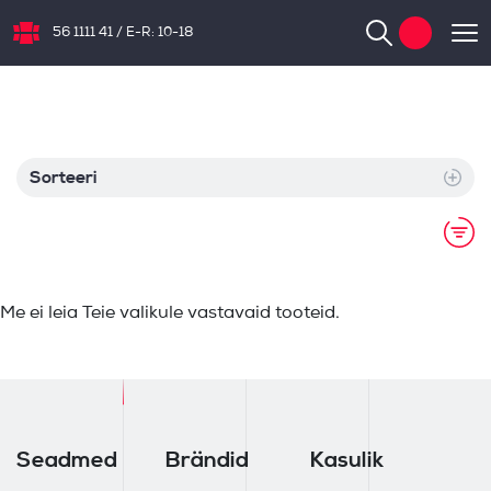
56 1111 41
/
E-R: 10-18
NB.ee
Sorteeri
Me ei leia Teie valikule vastavaid tooteid.
Seadmed
Brändid
Kasulik