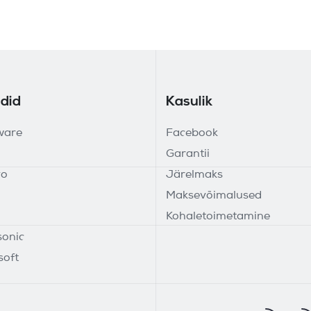
did
Kasulik
ware
Facebook
Garantii
vo
Järelmaks
Maksevõimalused
Kohaletoimetamine
onic
soft