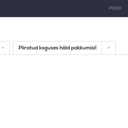
POOD
Piiratud koguses häid pakkumisi!