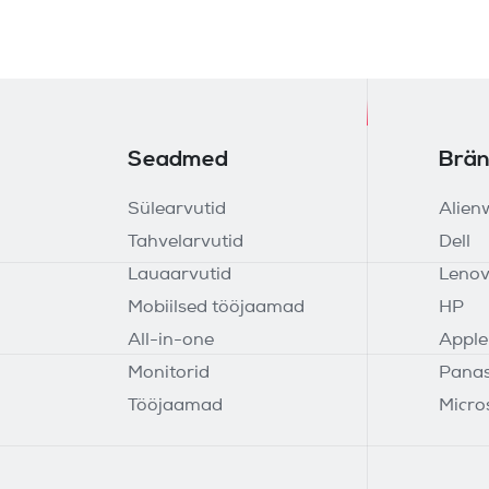
Seadmed
Brän
Sülearvutid
Alien
Tahvelarvutid
Dell
Lauaarvutid
Leno
Mobiilsed tööjaamad
HP
All-in-one
Apple
Monitorid
Panas
Tööjaamad
Micro