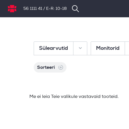
56 1111 41
/
E-R: 10-18
NB.ee
Sülearvutid
Monitorid
Sorteeri
Me ei leia Teie valikule vastavaid tooteid.