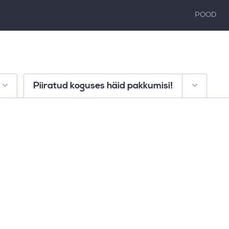
POOD
Piiratud koguses häid pakkumisi!