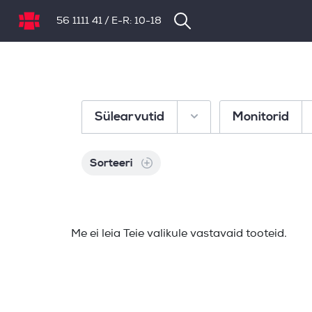
56 1111 41
/
E-R: 10-18
NB.ee
Sülearvutid
Monitorid
Sorteeri
Me ei leia Teie valikule vastavaid tooteid.