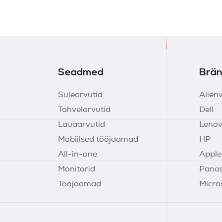
Seadmed
Brän
Sülearvutid
Alien
Tahvelarvutid
Dell
Lauaarvutid
Leno
Mobiilsed tööjaamad
HP
All-in-one
Apple
Monitorid
Panas
Tööjaamad
Micro