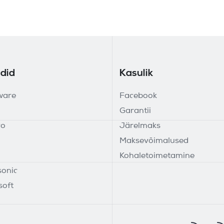
did
Kasulik
ware
Facebook
Garantii
vo
Järelmaks
Maksevõimalused
Kohaletoimetamine
onic
soft