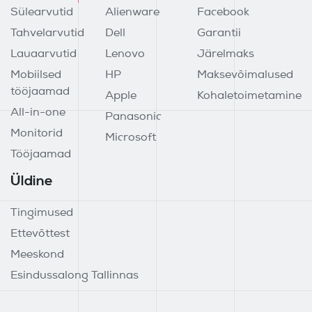
Sülearvutid
Alienware
Facebook
Tahvelarvutid
Dell
Garantii
Lauaarvutid
Lenovo
Järelmaks
Mobiilsed
HP
Maksevõimalused
tööjaamad
Apple
Kohaletoimetamine
All-in-one
Panasonic
Monitorid
Microsoft
Tööjaamad
Üldine
Tingimused
Ettevõttest
Meeskond
Esindussalong Tallinnas