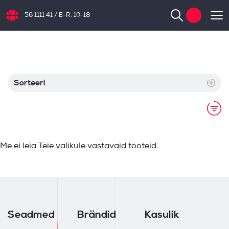
56 1111 41
/
E-R: 10-18
NB.ee
Sorteeri
Me ei leia Teie valikule vastavaid tooteid.
Seadmed
Brändid
Kasulik