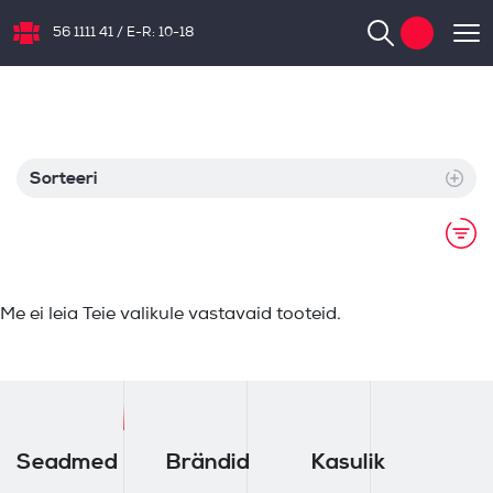
56 1111 41
/
E-R: 10-18
NB.ee
Sorteeri
Me ei leia Teie valikule vastavaid tooteid.
Seadmed
Brändid
Kasulik