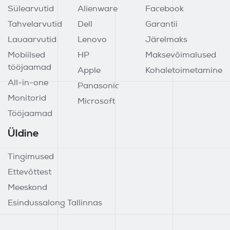
Sülearvutid
Alienware
Facebook
Tahvelarvutid
Dell
Garantii
Lauaarvutid
Lenovo
Järelmaks
Mobiilsed
HP
Maksevõimalused
tööjaamad
Apple
Kohaletoimetamine
All-in-one
Panasonic
Monitorid
Microsoft
Tööjaamad
Üldine
Tingimused
Ettevõttest
Meeskond
Esindussalong Tallinnas