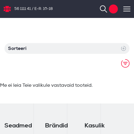
56 1111 41
/
E-R: 10-18
NB.ee
Sorteeri
Me ei leia Teie valikule vastavaid tooteid.
Seadmed
Brändid
Kasulik