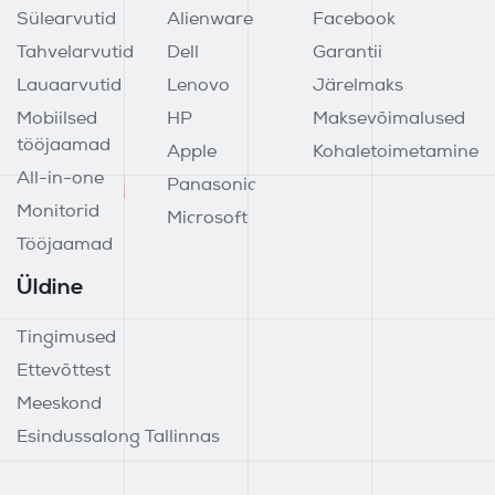
Sülearvutid
Alienware
Facebook
Tahvelarvutid
Dell
Garantii
Lauaarvutid
Lenovo
Järelmaks
Mobiilsed
HP
Maksevõimalused
tööjaamad
Apple
Kohaletoimetamine
All-in-one
Panasonic
Monitorid
Microsoft
Tööjaamad
Üldine
Tingimused
Ettevõttest
Meeskond
Esindussalong Tallinnas