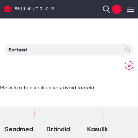
56 1111 41
/
E-R: 10-18
NB.ee
Sorteeri
Me ei leia Teie valikule vastavaid tooteid.
Seadmed
Brändid
Kasulik