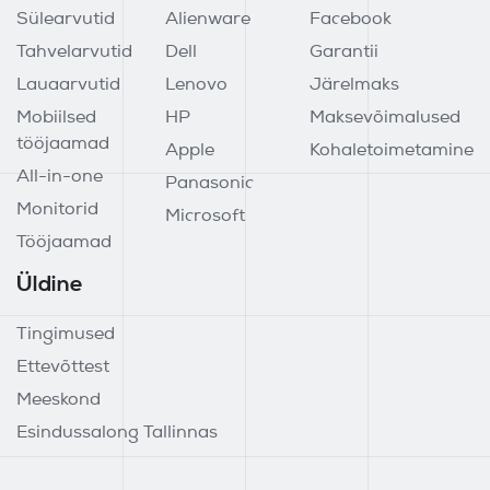
Sülearvutid
Alienware
Facebook
Tahvelarvutid
Dell
Garantii
Lauaarvutid
Lenovo
Järelmaks
Mobiilsed
HP
Maksevõimalused
tööjaamad
Apple
Kohaletoimetamine
All-in-one
Panasonic
Monitorid
Microsoft
Tööjaamad
Üldine
Tingimused
Ettevõttest
Meeskond
Esindussalong Tallinnas