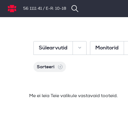
56 1111 41
/
E-R: 10-18
NB.ee
Sülearvutid
Monitorid
Sorteeri
Me ei leia Teie valikule vastavaid tooteid.