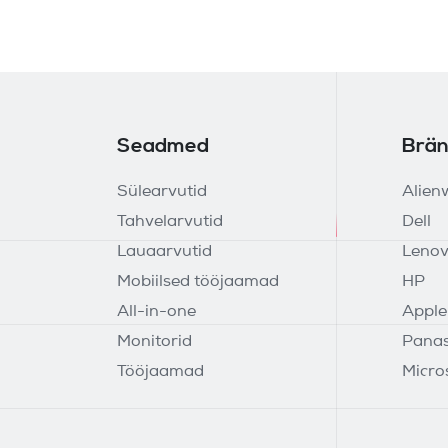
Seadmed
Brän
Sülearvutid
Alien
Tahvelarvutid
Dell
Lauaarvutid
Leno
Mobiilsed tööjaamad
HP
All-in-one
Apple
Monitorid
Panas
Tööjaamad
Micro