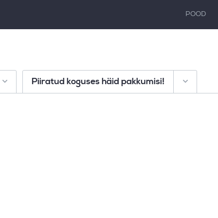
POOD
Piiratud koguses häid pakkumisi!