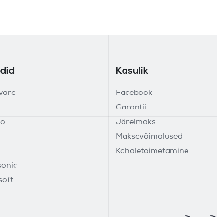
did
Kasulik
ware
Facebook
Garantii
vo
Järelmaks
Maksevõimalused
Kohaletoimetamine
onic
soft