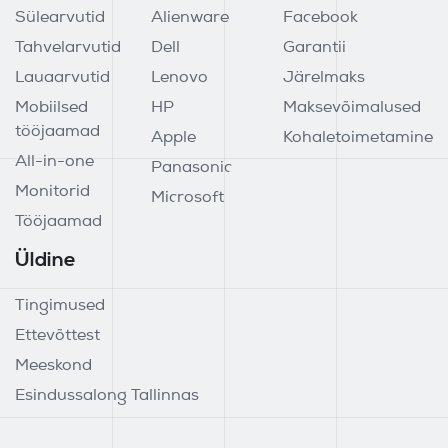
Sülearvutid
Alienware
Facebook
Tahvelarvutid
Dell
Garantii
Lauaarvutid
Lenovo
Järelmaks
Mobiilsed
HP
Maksevõimalused
tööjaamad
Apple
Kohaletoimetamine
All-in-one
Panasonic
Monitorid
Microsoft
Tööjaamad
Üldine
Tingimused
Ettevõttest
Meeskond
Esindussalong Tallinnas