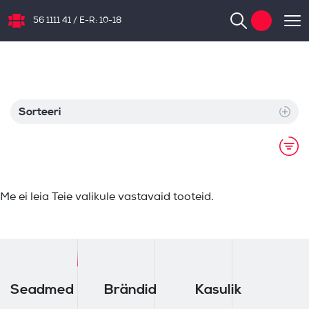
56 1111 41
/
E-R: 10-18
NB.ee
Sorteeri
Me ei leia Teie valikule vastavaid tooteid.
Seadmed
Brändid
Kasulik