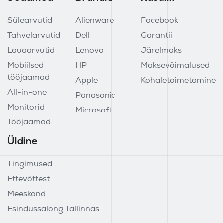
Sülearvutid
Alienware
Facebook
Tahvelarvutid
Dell
Garantii
Lauaarvutid
Lenovo
Järelmaks
Mobiilsed
HP
Maksevõimalused
tööjaamad
Apple
Kohaletoimetamine
All-in-one
Panasonic
Monitorid
Microsoft
Tööjaamad
Üldine
Tingimused
Ettevõttest
Meeskond
Esindussalong Tallinnas