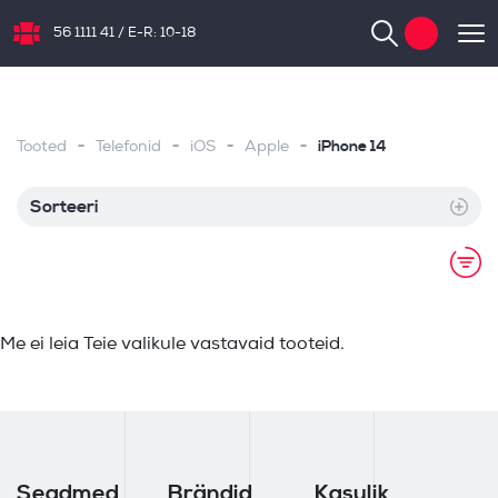
56 1111 41
/
E-R: 10-18
NB.ee
-
-
-
-
iPhone 14
Tooted
Telefonid
iOS
Apple
Sorteeri
Me ei leia Teie valikule vastavaid tooteid.
Seadmed
Brändid
Kasulik