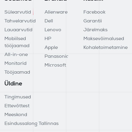
Sülearvutid
Alienware
Facebook
Tahvelarvutid
Dell
Garantii
Lauaarvutid
Lenovo
Järelmaks
Mobiilsed
HP
Maksevõimalused
tööjaamad
Apple
Kohaletoimetamine
All-in-one
Panasonic
Monitorid
Microsoft
Tööjaamad
Üldine
Tingimused
Ettevõttest
Meeskond
Esindussalong Tallinnas