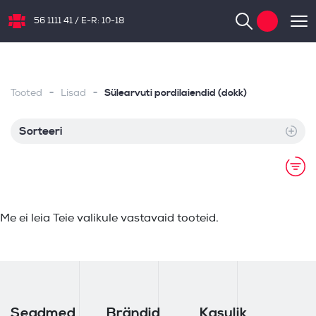
56 1111 41
/
E-R: 10-18
NB.ee
-
-
Sülearvuti pordilaiendid (dokk)
Tooted
Lisad
Sorteeri
Me ei leia Teie valikule vastavaid tooteid.
Seadmed
Brändid
Kasulik